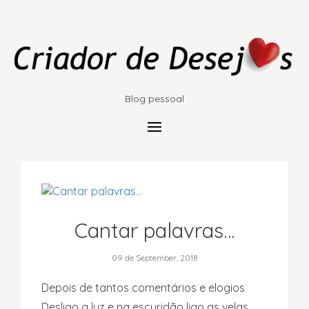
Blog pessoal
Cantar palavras…
09 de September, 2018
Depois de tantos comentários e elogios
Desligo a luz e na escuridão ligo as velas