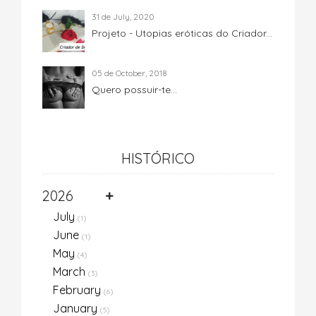
31 de July, 2020
Projeto - Utopias eróticas do Criador...
05 de October, 2018
Quero possuir-te...
HISTÓRICO
2026
July
(1)
June
(1)
May
(4)
March
(3)
February
(6)
January
(5)