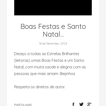
Boas Festas e Santo
Natal...
18 de December, 2023
Desejo a todas as Estrelas Brilhantes
(leitoras) umas Boas Festas e um Santo
Natal, com muita saúde e alegria com as
pessoas que mais amam. Beijinhos
Respeita os direitos de autor.
PARTILHAR: