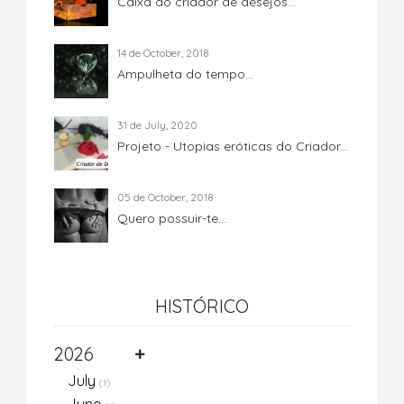
Caixa do criador de desejos...
14 de October, 2018
Ampulheta do tempo...
31 de July, 2020
Projeto - Utopias eróticas do Criador...
05 de October, 2018
Quero possuir-te...
HISTÓRICO
2026
July
(1)
June