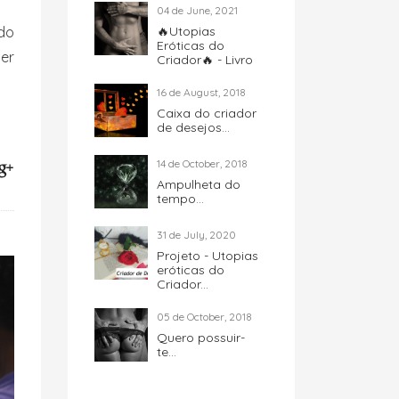
04 de June, 2021
ado
🔥Utopias
Eróticas do
er
Criador🔥 - Livro
16 de August, 2018
Caixa do criador
de desejos...
14 de October, 2018
Ampulheta do
tempo...
31 de July, 2020
Projeto - Utopias
eróticas do
Criador...
05 de October, 2018
Quero possuir-
te...