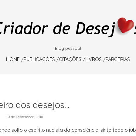
Blog pessoal
HOME
PUBLICAÇÕES
CITAÇÕES
LIVROS
PARCERIAS
eiro dos desejos…
10 de September, 2018
ndo solto o espírito nudista da consciência, sinto todo o jub