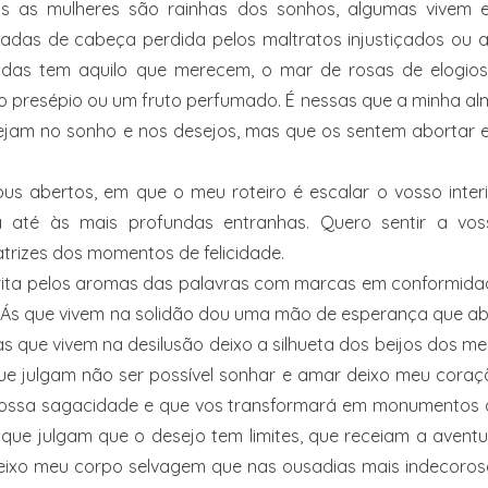
 as mulheres são rainhas dos sonhos, algumas vivem 
adas de cabeça perdida pelos maltratos injustiçados ou a
odas tem aquilo que merecem, o mar de rosas de elogios
 presépio ou um fruto perfumado. É nessas que a minha al
stejam no sonho e nos desejos, mas que os sentem abortar
us abertos, em que o meu roteiro é escalar o vosso inter
la até às mais profundas entranhas. Quero sentir a vos
trizes dos momentos de felicidade.
crita pelos aromas das palavras com marcas em conformida
. Ás que vivem na solidão dou uma mão de esperança que a
as que vivem na desilusão deixo a silhueta dos beijos dos m
que julgam não ser possível sonhar e amar deixo meu cora
vossa sagacidade e que vos transformará em monumentos 
que julgam que o desejo tem limites, que receiam a avent
deixo meu corpo selvagem que nas ousadias mais indecoros