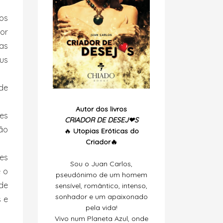
os
or
ras
us
 de
Autor dos livros
ões
CRIADOR DE DESEJ❤S
ão
🔥
Utopias
Eróticas do
Criador🔥
ões
Sou o Juan Carlos,
e o
pseudónimo de um homem
de
sensível, romântico, intenso,
sonhador e um apaixonado
s e
pela vida!
Vivo num Planeta Azul, onde