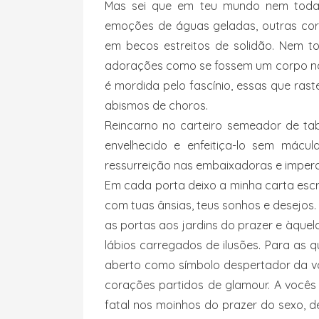
Mas sei que em teu mundo nem todas
emoções de águas geladas, outras cor
em becos estreitos de solidão. Nem t
adorações como se fossem um corpo no
é mordida pelo fascínio, essas que ra
abismos de choros.
Reincarno no carteiro semeador de tab
envelhecido e enfeitiça-lo sem mácu
ressurreição nas embaixadoras e impera
Em cada porta deixo a minha carta es
com tuas ânsias, teus sonhos e desejos
as portas aos jardins do prazer e àquel
lábios carregados de ilusões. Para as 
aberto como símbolo despertador da 
corações partidos de glamour. A vocês 
fatal nos moinhos do prazer do sexo, 