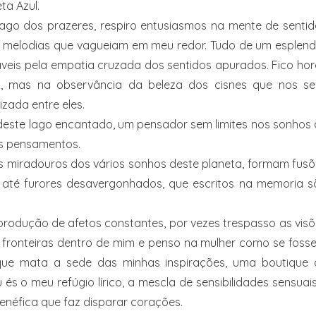
ta Azul.
ago dos prazeres, respiro entusiasmos na mente de sentid
melodias que vagueiam em meu redor. Tudo de um esplend
cáveis pela empatia cruzada dos sentidos apurados. Fico ho
io, mas na observância da beleza dos cisnes que nos se
ada entre eles.
deste lago encantado, um pensador sem limites nos sonhos
os pensamentos.
os miradouros dos vários sonhos deste planeta, formam fus
e até furores desavergonhados, que escritos na memoria s
 produção de afetos constantes, por vezes trespasso as vis
 fronteiras dentro de mim e penso na mulher como se foss
 que mata a sede das minhas inspirações, uma boutique 
 és o meu refúgio lírico, a mescla de sensibilidades sensuai
néfica que faz disparar corações.