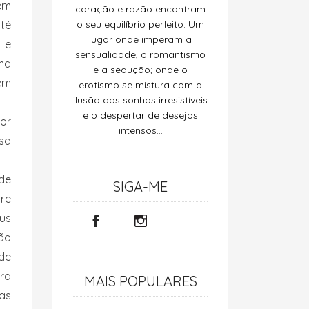
em
coração e razão encontram
té
o seu equilíbrio perfeito. Um
lugar onde imperam a
 e
sensualidade, o romantismo
ma
e a sedução; onde o
 em
erotismo se mistura com a
ilusão dos sonhos irresistíveis
e o despertar de desejos
ior
intensos…
sa
de
SIGA-ME
bre
eus
ção
de
ura
MAIS POPULARES
as