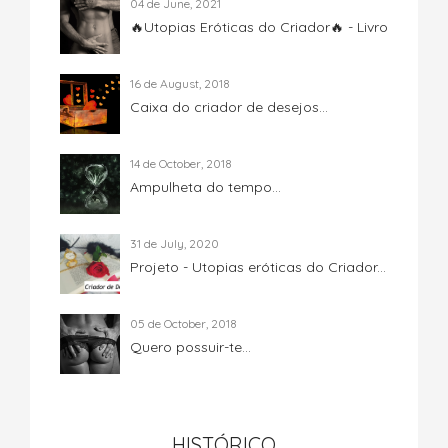
04 de June, 2021
🔥Utopias Eróticas do Criador🔥 - Livro
16 de August, 2018
Caixa do criador de desejos...
14 de October, 2018
Ampulheta do tempo...
31 de July, 2020
Projeto - Utopias eróticas do Criador...
05 de October, 2018
Quero possuir-te...
HISTÓRICO