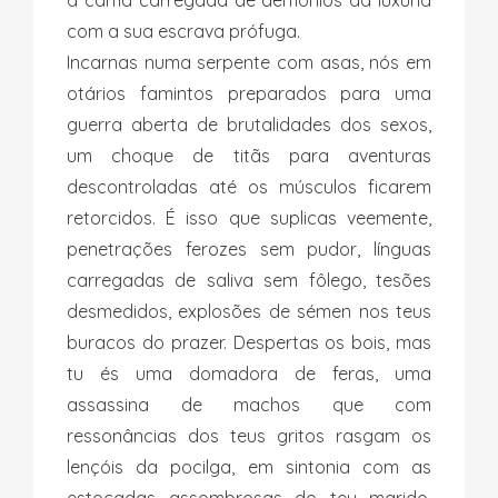
a cama carregada de demónios da luxúria
com a sua escrava prófuga.
Incarnas numa serpente com asas, nós em
otários famintos preparados para uma
guerra aberta de brutalidades dos sexos,
um choque de titãs para aventuras
descontroladas até os músculos ficarem
retorcidos. É isso que suplicas veemente,
penetrações ferozes sem pudor, línguas
carregadas de saliva sem fôlego, tesões
desmedidos, explosões de sémen nos teus
buracos do prazer. Despertas os bois, mas
tu és uma domadora de feras, uma
assassina de machos que com
ressonâncias dos teus gritos rasgam os
lençóis da pocilga, em sintonia com as