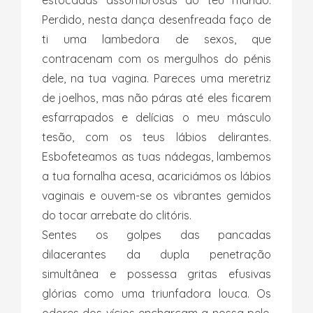
estocadas assombrosas do teu marido.
Perdido, nesta dança desenfreada faço de
ti uma lambedora de sexos, que
contracenam com os mergulhos do pénis
dele, na tua vagina. Pareces uma meretriz
de joelhos, mas não páras até eles ficarem
esfarrapados e delícias o meu másculo
tesão, com os teus lábios delirantes.
Esbofeteamos as tuas nádegas, lambemos
a tua fornalha acesa, acariciámos os lábios
vaginais e ouvem-se os vibrantes gemidos
do tocar arrebate do clitóris.
Sentes os golpes das pancadas
dilacerantes da dupla penetração
simultânea e possessa gritas efusivas
glórias como uma triunfadora louca. Os