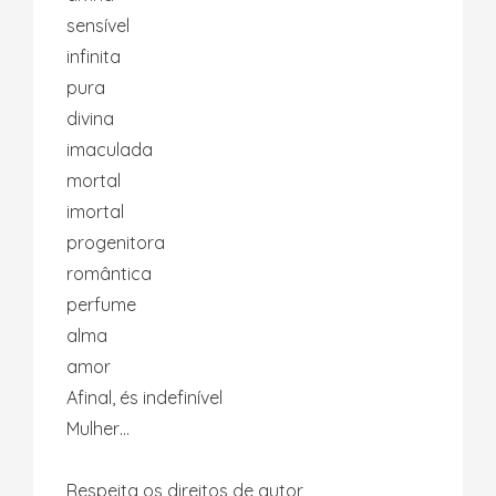
sensível
infinita
pura
divina
imaculada
mortal
imortal
progenitora
romântica
perfume
alma
amor
Afinal, és indefinível
Mulher…
Respeita os direitos de autor