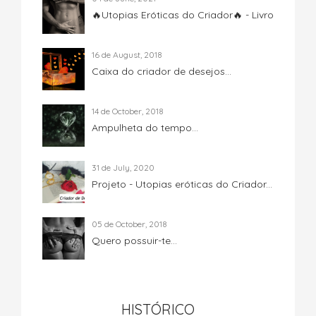
🔥Utopias Eróticas do Criador🔥 - Livro
16 de August, 2018
Caixa do criador de desejos...
14 de October, 2018
Ampulheta do tempo...
31 de July, 2020
Projeto - Utopias eróticas do Criador...
05 de October, 2018
Quero possuir-te...
HISTÓRICO