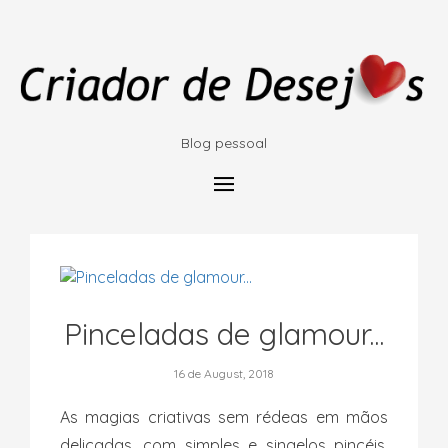
Blog pessoal
Pinceladas de glamour...
16 de August, 2018
As magias criativas sem rédeas em mãos
delicadas, com simples e singelos pincéis,