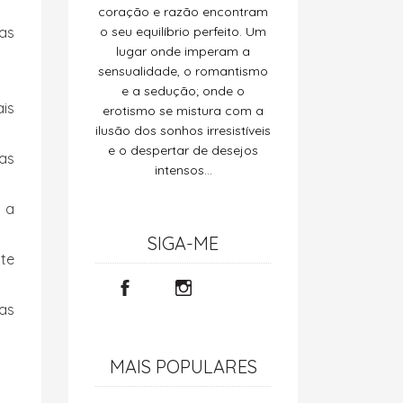
coração e razão encontram
as
o seu equilíbrio perfeito. Um
lugar onde imperam a
sensualidade, o romantismo
e a sedução; onde o
ais
erotismo se mistura com a
ilusão dos sonhos irresistíveis
e o despertar de desejos
as
intensos…
s a
SIGA-ME
ste
 as
MAIS POPULARES