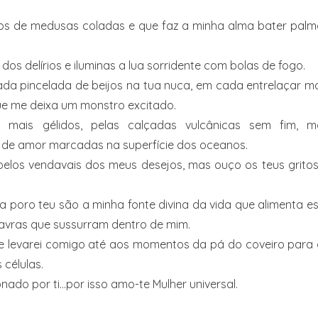
os de medusas coladas e que faz a minha alma bater palm
os delírios e iluminas a lua sorridente com bolas de fogo.
da pincelada de beijos na tua nuca, em cada entrelaçar m
ue me deixa um monstro excitado.
 mais gélidos, pelas calçadas vulcânicas sem fim, m
de amor marcadas na superfície dos oceanos.
pelos vendavais dos meus desejos, mas ouço os teus grito
a poro teu são a minha fonte divina da vida que alimenta e
vras que sussurram dentro de mim.
ue levarei comigo até aos momentos da pá do coveiro para
 células.
ado por ti…por isso amo-te Mulher universal.