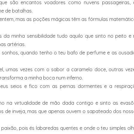
 que são encantos voadores como nuvens passageiras, 
e de batalhas.
 sentem, mas as poções mágicas têm as fórmulas matemátic
 da minha sensibilidade tudo aquilo que sinto no peito e
as artérias.
 sonhos, quando tenho o teu bafo de perfume e as ousadi
vel, umas vezes com o sabor a caramelo doce, outras veze
transforma a minha boca num inferno.
teus seios e fico com as pernas dormentes e a respiraç
o na virtualidade de mão dada contigo e sinto as evasõ
hos de inveja, mas que apenas ouvem o sapateado dos noss
paixão, pois és labaredas quentes e onde o teu simples ol