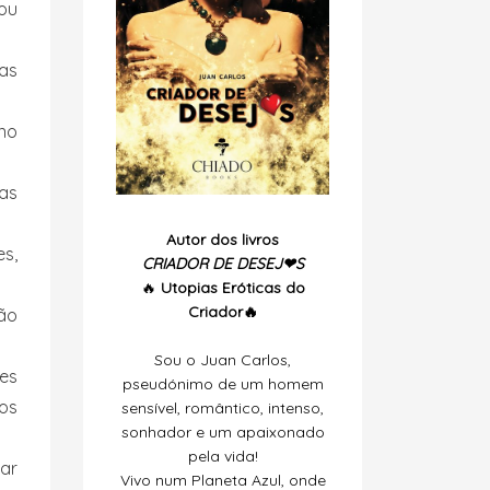
ou
as
 no
as
Autor dos livros
s,
CRIADOR DE DESEJ❤S
🔥
Utopias
Eróticas do
Criador🔥
ão
Sou o Juan Carlos,
es
pseudónimo de um homem
os
sensível, romântico, intenso,
sonhador e um apaixonado
pela vida!
har
Vivo num Planeta Azul, onde