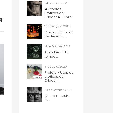
04 de June, 2021
🔥Utopias
Eróticas do
Criador🔥 - Livro
16 de August, 2018
Caixa do criador
de desejos...
14 de October, 2018
Ampulheta do
tempo...
31 de July, 2020
Projeto - Utopias
eróticas do
Criador...
05 de October, 2018
Quero possuir-
te...