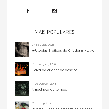
MAIS POPULARES
04 de June, 2021
🔥Utopias Eróticas do Criador🔥 - Livro
16 de August, 2018
Caixa do criador de desejos...
14 de October, 2018
Ampulheta do tempo...
31 de July, 2020
Projeto - Utopias eróticas do Criador...