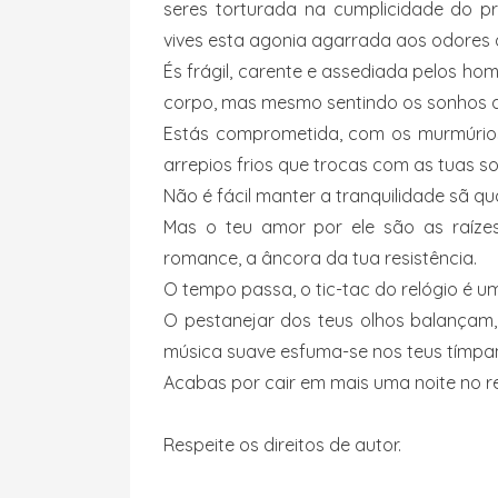
seres torturada na cumplicidade do pra
vives esta agonia agarrada aos odores d
És frágil, carente e assediada pelos h
corpo, mas mesmo sentindo os sonhos a
Estás comprometida, com os murmúrios
arrepios frios que trocas com as tuas s
Não é fácil manter a tranquilidade sã q
Mas o teu amor por ele são as raízes
romance, a âncora da tua resistência.
O tempo passa, o tic-tac do relógio é u
O pestanejar dos teus olhos balançam,
música suave esfuma-se nos teus tímpan
Acabas por cair em mais uma noite no 
Respeite os direitos de autor.