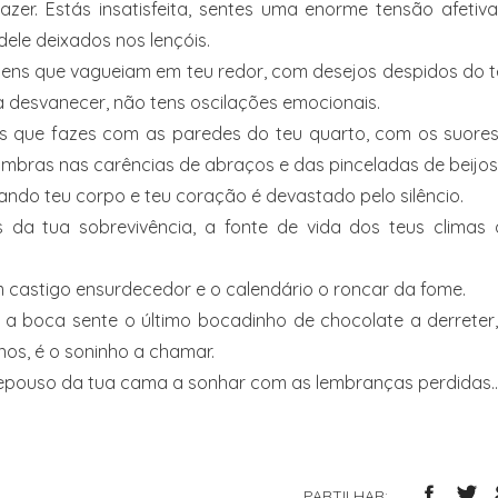
zer. Estás insatisfeita, sentes uma enorme tensão afetiv
ele deixados nos lençóis.
omens que vagueiam em teu redor, com desejos despidos do 
 desvanecer, não tens oscilações emocionais.
 que fazes com as paredes do teu quarto, com os suores
ombras nas carências de abraços e das pinceladas de beijos
uando teu corpo e teu coração é devastado pelo silêncio.
 da tua sobrevivência, a fonte de vida dos teus climas 
m castigo ensurdecedor e o calendário o roncar da fome.
 a boca sente o último bocadinho de chocolate a derreter
os, é o soninho a chamar.
repouso da tua cama a sonhar com as lembranças perdidas
PARTILHAR: