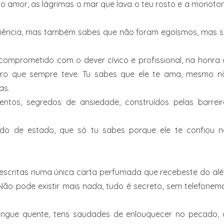
 do amor, as lágrimas o mar que lava o teu rosto e a monoto
eriência, mas também sabes que não foram egoísmos, mas s
comprometido com o dever cívico e profissional, na honra
eiro que sempre teve. Tu sabes que ele te ama, mesmo n
as.
ntos, segredos de ansiedade, construídos pelas barreir
edo de estado, que só tu sabes porque ele te confiou n
escritas numa única carta perfumada que recebeste do alé
ão pode existir mais nada, tudo é secreto, sem telefonem
sangue quente, tens saudades de enlouquecer no pecado, 