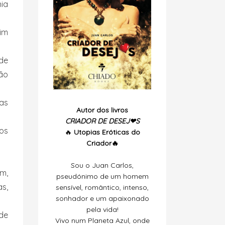
nia
im
 de
ão
as
Autor dos livros
CRIADOR DE DESEJ❤S
os
🔥
Utopias
Eróticas do
Criador🔥
Sou o Juan Carlos,
m,
pseudónimo de um homem
as,
sensível, romântico, intenso,
sonhador e um apaixonado
pela vida!
de
Vivo num Planeta Azul, onde