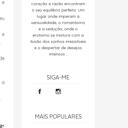
a e
coração e razão encontram
o seu equilíbrio perfeito. Um
lugar onde imperam a
teu
sensualidade, o romantismo
e a sedução; onde o
 e
erotismo se mistura com a
ilusão dos sonhos irresistíveis
.
e o despertar de desejos
intensos…
de
SIGA-ME
, a
…
MAIS POPULARES