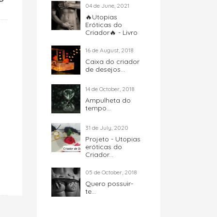
04 de June, 2021
🔥Utopias
Eróticas do
Criador🔥 - Livro
16 de August, 2018
Caixa do criador
de desejos...
14 de October, 2018
Ampulheta do
tempo...
31 de July, 2020
Projeto - Utopias
eróticas do
Criador...
05 de October, 2018
Quero possuir-
te...