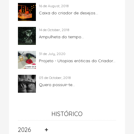
16 de August, 2018
Caixa do criador de desejos...
14 de October, 2018
Ampulheta do tempo...
31 de July, 2020
Projeto - Utopias eróticas do Criador...
05 de October, 2018
Quero possuir-te...
HISTÓRICO
2026