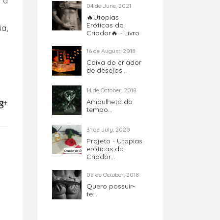
s a
04 de June, 2021
🔥Utopias
Eróticas do
ia,
Criador🔥 - Livro
16 de August, 2018
Caixa do criador
de desejos...
14 de October, 2018
Ampulheta do
tempo...
31 de July, 2020
Projeto - Utopias
eróticas do
Criador...
05 de October, 2018
Quero possuir-
te...