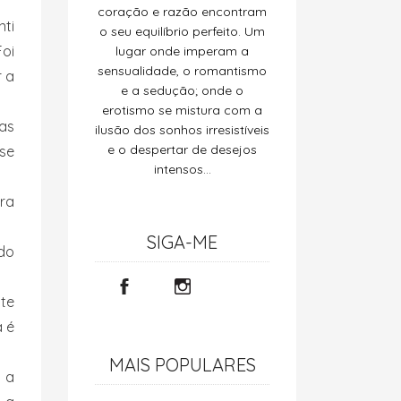
coração e razão encontram
nti
o seu equilíbrio perfeito. Um
Foi
lugar onde imperam a
sensualidade, o romantismo
r a
e a sedução; onde o
erotismo se mistura com a
nas
ilusão dos sonhos irresistíveis
e o despertar de desejos
se
intensos…
ra
SIGA-ME
ado
te
a é
MAIS POPULARES
 a