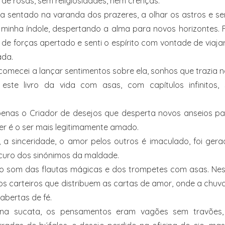
 de rosas, sem religiosidades, nem crenças.
 sentado na varanda dos prazeres, a olhar os astros e se
minha índole, despertando a alma para novos horizontes. 
 de forças apertado e senti o espírito com vontade de viaja
ada.
comecei a lançar sentimentos sobre ela, sonhos que trazia 
te livro da vida com asas, com capítulos infinitos, 
penas o Criador de desejos que desperta novos anseios pa
her é o ser mais legitimamente amado.
, a sinceridade, o amor pelos outros é imaculado, foi ger
scuro dos sinónimos da maldade.
ao som das flautas mágicas e dos trompetes com asas. Nes
os carteiros que distribuem as cartas de amor, onde a chuv
abertas de fé.
 na sucata, os pensamentos eram vagões sem travões,