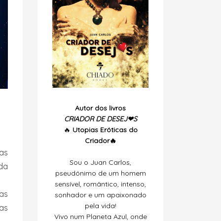
Autor dos livros
CRIADOR DE DESEJ❤S
🔥
Utopias
Eróticas do
Criador🔥
las
Sou o Juan Carlos,
da
pseudónimo de um homem
sensível, romântico, intenso,
das
sonhador e um apaixonado
pela vida!
ias
Vivo num Planeta Azul, onde