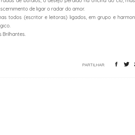
radas de búfalos, o desejo perdido na oficina do cio, ma
iscernimento de ligar o radar do amor.
as todos (escritor e leitoras) ligados, em grupo e harmon
gico.
 Brilhantes.
PARTILHAR: