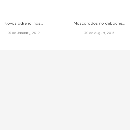
Novas adrenalinas…
Mascarados no deboche…
07 de January, 2019
30 de August, 2018