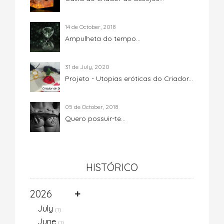
14 de October, 2018
Ampulheta do tempo...
31 de July, 2020
Projeto - Utopias eróticas do Criador...
05 de October, 2018
Quero possuir-te...
HISTÓRICO
2026
July
(1)
June
(1)