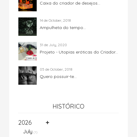
Caixa do criador de desejos...
14 de October, 2018
Ampulheta do tempo...
31 de July, 2020
Projeto - Utopias eróticas do Criador...
05 de October, 2018
Quero possuir-te...
HISTÓRICO
2026
July
(1)