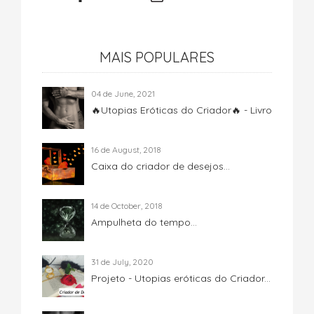
MAIS POPULARES
04 de June, 2021
🔥Utopias Eróticas do Criador🔥 - Livro
16 de August, 2018
Caixa do criador de desejos...
14 de October, 2018
Ampulheta do tempo...
31 de July, 2020
Projeto - Utopias eróticas do Criador...