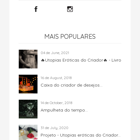
MAIS POPULARES
04 de June, 2021
🔥Utopias Eróticas do Criador🔥 - Livro
16 de August, 2018
Caixa do criador de desejos...
14 de October, 2018
Ampulheta do tempo...
31 de July, 2020
Projeto - Utopias eróticas do Criador...