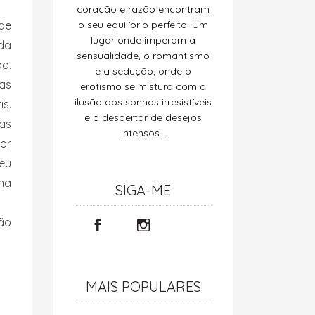
coração e razão encontram
 de
o seu equilíbrio perfeito. Um
lugar onde imperam a
ada
sensualidade, o romantismo
o,
e a sedução; onde o
nas
erotismo se mistura com a
ilusão dos sonhos irresistíveis
is.
e o despertar de desejos
as
intensos…
dor
eu
 na
SIGA-ME
são
MAIS POPULARES