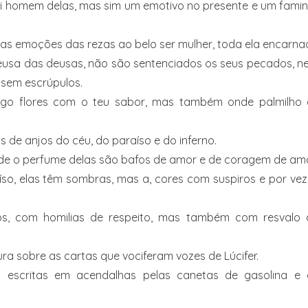
ui homem delas, mas sim um emotivo no presente e um fami
 nas emoções das rezas ao belo ser mulher, toda ela encarn
deusa das deusas, não são sentenciados os seus pecados, 
 sem escrúpulos.
tigo flores com o teu sabor, mas também onde palmilho 
 de anjos do céu, do paraíso e do inferno.
onde o perfume delas são bafos de amor e de coragem de ama
íso, elas têm sombras, mas a, cores com suspiros e por ve
os, com homilias de respeito, mas também com resvalo 
tura sobre as cartas que vociferam vozes de Lúcifer.
 escritas em acendalhas pelas canetas de gasolina e 