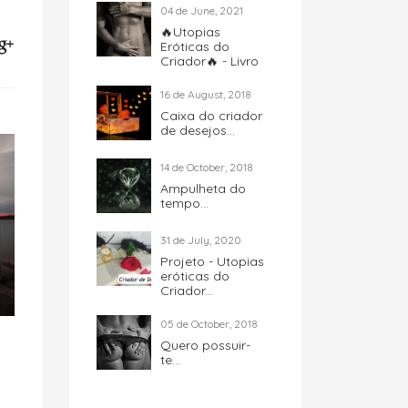
04 de June, 2021
🔥Utopias
Eróticas do
Criador🔥 - Livro
16 de August, 2018
Caixa do criador
de desejos...
14 de October, 2018
Ampulheta do
tempo...
31 de July, 2020
Projeto - Utopias
eróticas do
Criador...
05 de October, 2018
Quero possuir-
te...