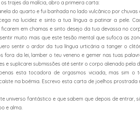
os trajes da malícia, abro a primeira carta:
janela do quarto e fui banhada no lado vulcânico por chuvas
cega na lucidez e sinto a tua língua a patinar a pele. C
ficarem em chamas e sinto desejo da tua devassa no corp
 sentir muito mais que este tesão mental que sufoca as zo
o sentir o ardor da tua língua urticária a tanger o clitór
fora da lei, lamber o teu veneno e gemer nas tuas palavr
s e suplicarei submissões até sentir o corpo alienado pela 
penas esta tocadora de orgasmos viciada, mas sim o t
caíste na boémia. Escrevo esta carta de joelhos prostrada
e universo fantástico e que sabem que depois de entrar, 
po e alma.