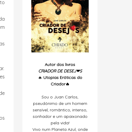
nto
ada
nem
as
Autor dos livros
r.
CRIADOR DE DESEJ❤S
zes
🔥
Utopias
Eróticas do
Criador🔥
de
Sou o Juan Carlos,
pseudónimo de um homem
sensível, romântico, intenso,
sonhador e um apaixonado
os
pela vida!
Vivo num Planeta Azul, onde