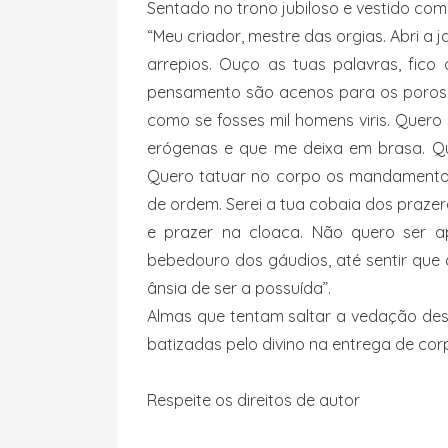
Sentado no trono jubiloso e vestido com 
“Meu criador, mestre das orgias. Abri a 
arrepios. Ouço as tuas palavras, fico 
pensamento são acenos para os poros 
como se fosses mil homens viris. Quero
erógenas e que me deixa em brasa. Quer
Quero tatuar no corpo os mandamentos 
de ordem. Serei a tua cobaia dos prazere
e prazer na cloaca. Não quero ser a
bebedouro dos gáudios, até sentir que 
ânsia de ser a possuída”.
Almas que tentam saltar a vedação dest
batizadas pelo divino na entrega de cor
Respeite os direitos de autor