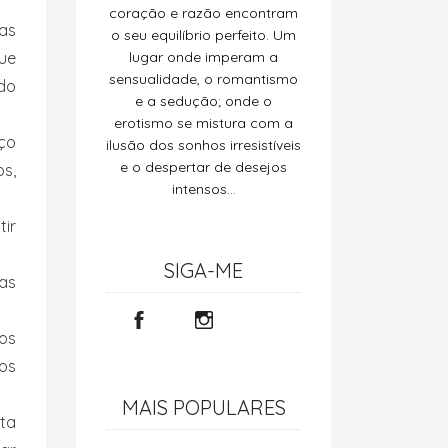
coração e razão encontram
tas
o seu equilíbrio perfeito. Um
que
lugar onde imperam a
sensualidade, o romantismo
 do
e a sedução; onde o
erotismo se mistura com a
uço
ilusão dos sonhos irresistíveis
e o despertar de desejos
os,
intensos…
tir
SIGA-ME
as
os
ios
MAIS POPULARES
ita