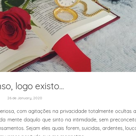
so, logo existo...
26 de January, 2020
teriosa, com agitações na privacidade totalmente ocultas 
 da mente daquilo que sinto na intimidade, sem preconceit
amentos. Sejam eles quais forem, suicidas, ardentes, louc