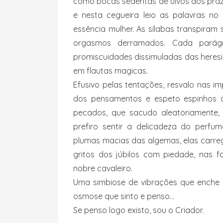
como bocas sedentas de uivos dos praz
e nesta cegueira leio as palavras no
essência mulher. As sílabas transpiram
orgasmos derramados. Cada parágra
promiscuidades dissimuladas das heres
em flautas magicas.
Efusivo pelas tentações, resvalo nas 
dos pensamentos e espeto espinhos 
pecados, que sacudo aleatoriamente, 
prefiro sentir a delicadeza do perfu
plumas macias das algemas, elas carre
gritos dos júbilos com piedade, nas 
nobre cavaleiro.
Uma simbiose de vibrações que enche 
osmose que sinto e penso…
Se penso logo existo, sou o Criador.