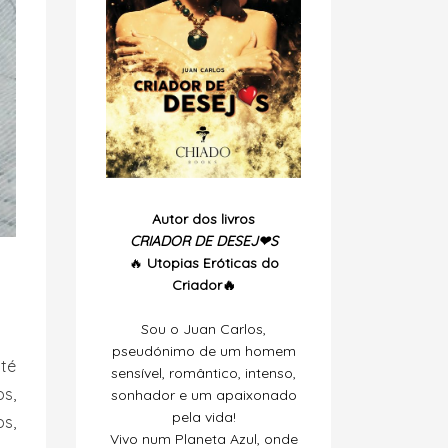
Autor dos livros
CRIADOR DE DESEJ❤S
🔥
Utopias
Eróticas do
Criador🔥
Sou o Juan Carlos,
pseudónimo de um homem
até
sensível, romântico, intenso,
os,
sonhador e um apaixonado
pela vida!
os,
Vivo num Planeta Azul, onde