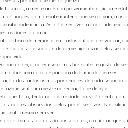
m versos por tudo que me magnetiza.
e fascínios, a mente arde compulsivamente e iniciam-se lu
alma. Choques do material e imaterial que se gladiam, mas 
ensibilidade infinita. As mãos sensíveis a cada indecência
imentos doces do amor.
sinto o cheiro de memórias em cartas antigas a esvoaçar, o
 de malícias passadas e deixo-me hipnotizar pelos sentid
ópria vida.
vo ano começa, abrem-se outros horizontes e gosto de sen
omo abrir uma caixa de pandora do íntimo do meu ser.
itação das fantasias, nos pormenores de cada sedução d
e faz-me sentir um mestre na recriação de desejos.
to que toco, tento na obscuridade da visão sentir com 
, os odores absorvidos pelos poros sensíveis. Nos silênc
mei sentir mesmo sem ver…
e bolso, tem as marcas do passado, ouço o tic-tac que gr