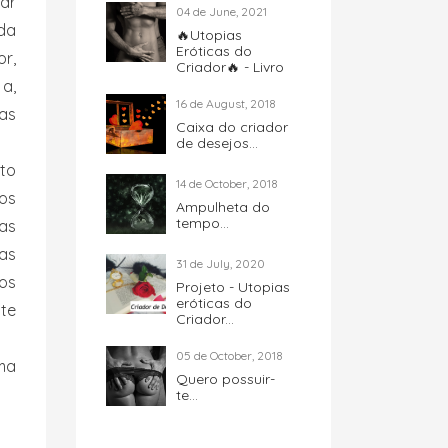
ear
04 de June, 2021
da
🔥Utopias
Eróticas do
or,
Criador🔥 - Livro
a,
16 de August, 2018
ras
Caixa do criador
de desejos...
oto
14 de October, 2018
os
Ampulheta do
tempo...
as
as
31 de July, 2020
os
Projeto - Utopias
eróticas do
te
Criador...
05 de October, 2018
ma
Quero possuir-
te...