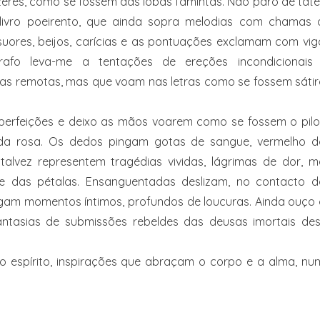
eres, como se fossem das lobas famintas. Não paro de tat
 livro poeirento, que ainda sopra melodias com chamas 
 suores, beijos, carícias e as pontuações exclamam com vig
fo leva-me a tentações de ereções incondicionais 
ias remotas, mas que voam nas letras como se fossem sáti
imperfeições e deixo as mãos voarem como se fossem o pil
da rosa. Os dedos pingam gotas de sangue, vermelho d
talvez representem tragédias vividas, lágrimas de dor, m
me das pétalas. Ensanguentadas deslizam, no contacto d
gam momentos íntimos, profundos de loucuras. Ainda ouço 
fantasias de submissões rebeldes das deusas imortais des
o espírito, inspirações que abraçam o corpo e a alma, nu