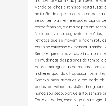
mas sempre iluminado para devaneios e
Vendo os olhos e rendido nesta fusão d
na ilusão do espelho entre o corpo e a 
se contemplam em elevações dignas de s
corpo feminino, a alma palpita em sent
No tatear, vasculho gavetas, armários, 
retratos que se movem e falam rótulos
como se estivesse a devassar a minha pr
Sempre que um novo ciclo inicia, um no
as mudanças das páginas do tempo, é c
Adoro impregnar as hormonas com exc
mulheres quando ultrapassam os limites 
Remexo mais armários e em cada obje
dedos de veludo as visões imaginárias
nunca sou cego, porque sinto, sempre a
Entre os dedos, escorrega um relógio d