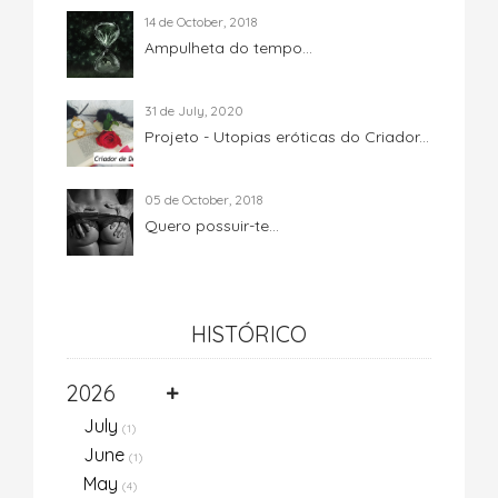
14 de October, 2018
Ampulheta do tempo...
31 de July, 2020
Projeto - Utopias eróticas do Criador...
05 de October, 2018
Quero possuir-te...
HISTÓRICO
2026
July
(1)
June
(1)
May
(4)