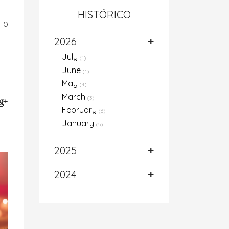
HISTÓRICO
 o
2026
July
(1)
June
(1)
May
(4)
March
(3)
February
(6)
January
(5)
2025
2024