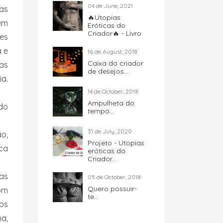
04 de June, 2021
as
🔥Utopias
em
Eróticas do
Criador🔥 - Livro
des
a e
16 de August, 2018
Caixa do criador
 as
de desejos...
a.
14 de October, 2018
Ampulheta do
do
tempo...
31 de July, 2020
o,
Projeto - Utopias
ca
eróticas do
Criador...
as
05 de October, 2018
Quero possuir-
Com
te...
tos
ha,