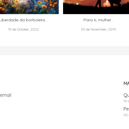
Liberdade da borboleta…
Para ti, mulher...
10 de October, 2022
30 de November, 2019
MA
 email
Qu
10 
Pe
02 