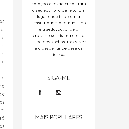
coração e razão encontram
o seu equilíbrio perfeito. Um
lugar onde imperam a
nas
sensualidade, o romantismo
os
e a sedução; onde o
erotismo se mistura com a
 no
ilusão dos sonhos irresistíveis
vam
e o despertar de desejos
íam
intensos…
do
SIGA-ME
á o
smo
e e
res
com
MAIS POPULARES
rá
tos