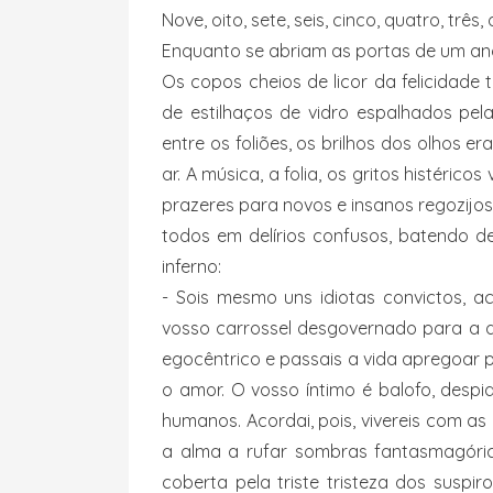
Nove, oito, sete, seis, cinco, quatro, três
Enquanto se abriam as portas de um ano
Os copos cheios de licor da felicidade
de estilhaços de vidro espalhados pel
entre os foliões, os brilhos dos olhos e
ar. A música, a folia, os gritos histéri
prazeres para novos e insanos regozijo
todos em delírios confusos, batendo 
inferno:
- Sois mesmo uns idiotas convictos, a
vosso carrossel desgovernado para a de
egocêntrico e passais a vida apregoar 
o amor. O vosso íntimo é balofo, despi
humanos. Acordai, pois, vivereis com a
a alma a rufar sombras fantasmagóric
coberta pela triste tristeza dos suspi