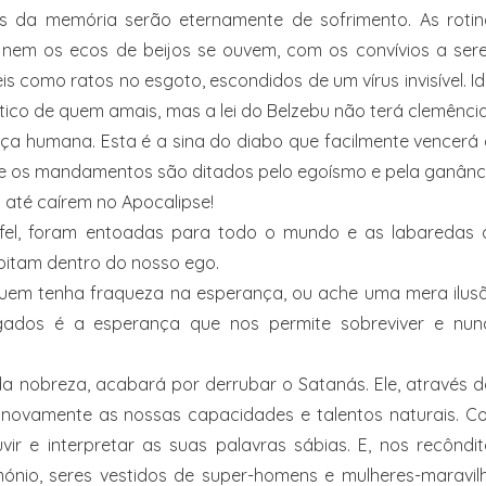
s da memória serão eternamente de sofrimento. As rotin
 nem os ecos de beijos se ouvem, com os convívios a ser
eis como ratos no esgoto, escondidos de um vírus invisível. I
ntico de quem amais, mas a lei do Belzebu não terá clemênci
ça humana. Esta é a sina do diabo que facilmente vencerá
e os mandamentos são ditados pelo egoísmo e pela ganânci
 até caírem no Apocalipse!
 fel, foram entoadas para todo o mundo e as labaredas 
bitam dentro do nosso ego.
em tenha fraqueza na esperança, ou ache uma mera ilusã
dos é a esperança que nos permite sobreviver e nun
 nobreza, acabará por derrubar o Satanás. Ele, através d
ta novamente as nossas capacidades e talentos naturais. 
ir e interpretar as suas palavras sábias. E, nos recôndi
mónio, seres vestidos de super-homens e mulheres-maravil