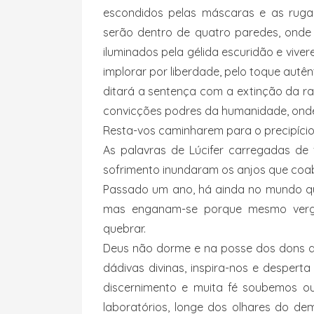
escondidos pelas máscaras e as ruga
serão dentro de quatro paredes, onde
iluminados pela gélida escuridão e viver
implorar por liberdade, pelo toque autê
ditará a sentença com a extinção da ra
convicções podres da humanidade, ond
Resta-vos caminharem para o precipício
As palavras de Lúcifer carregadas de
sofrimento inundaram os anjos que coa
Passado um ano, há ainda no mundo qu
mas enganam-se porque mesmo verga
quebrar.
Deus não dorme e na posse dos dons da
dádivas divinas, inspira-nos e desper
discernimento e muita fé soubemos ouv
laboratórios, longe dos olhares do de