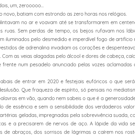
, dois, um, zerooooo…
 novo, batiam com estrondo as zero horas nos relógios.
 tilintavam no ar e voavam até se transformarem em cente
as ruas. Sem perdas de tempo, os beijos rufavam nos lábi
ram iluminados pelo desmedido e imperdível fogo de artifício
cos vestidos de adrenalina invadiam os corações e despentea
s. Com as veias alagadas pelo álcool e dores de cabeça, ca
de frente num pesadelo anunciado pelas vozes aclamadas 
cabais de entrar em 2020 e festejais eufóricos o que ser
silusão. Que fraqueza de espírito, só pensais no mediati
palavras em vão, quando nem sabeis o que é a generosidad
do de essência e sem a sensibilidade dos verdadeiros valo
s artérias geladas, impregnadas pela sobrevivência suada, 
as e a precisarem de nervos de aço. A lápide da vida se
ros de abraços, dos sorrisos de lágrimas a caírem nos ros