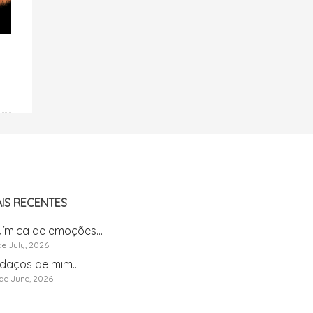
IS RECENTES
ímica de emoções...
de July, 2026
daços de mim...
de June, 2026