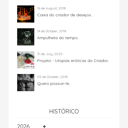
16 de August, 2018
Caixa do criador de desejos...
14 de October, 2018
Ampulheta do tempo...
31 de July, 2020
Projeto - Utopias eróticas do Criador...
05 de October, 2018
Quero possuir-te...
HISTÓRICO
2026