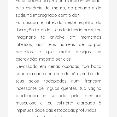
Estás obcecada pelo outro lado espelhado,
pelo escárnio do impuro, do pecado e do
sadismo impregnado dentro de ti.
És ousada e atrevida neste espírito da
liberação total dos teus fetiches imorais, teu
imaginário te envolve em momentos
intensos, aos teus homens de corpos
perfeitos e que muito desejas na
escravidão imposta por eles.
Devassada em cenas ousadas, tua boca
saboreia cada contorno do pénis enrijecido,
teus seios rodopiados num frenesim
incessante de línguas quentes, tua vagina
afortunada e saciada pelo membro
musculoso e teu esfíncter alargado à
impetuosidade das estocadas profundas.