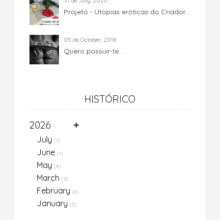
31 de July, 2020
Projeto - Utopias eróticas do Criador...
05 de October, 2018
Quero possuir-te...
HISTÓRICO
2026
July
(1)
June
(1)
May
(4)
March
(3)
February
(6)
January
(5)